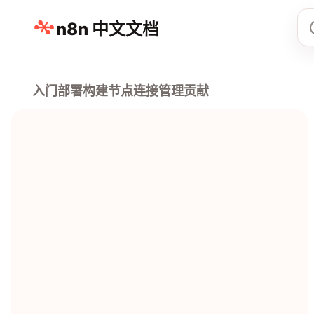
n8n 中文文档
入门
部署
构建
节点
连接
管理
贡献