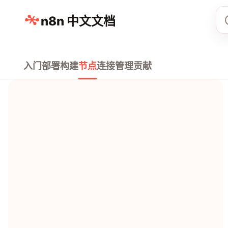
n8n 中文文档
入门
部署
构建
节点
连接
管理
贡献