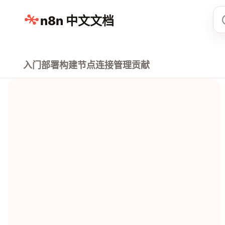
n8n 中文文档
入门
部署
构建
节点
连接
管理
贡献