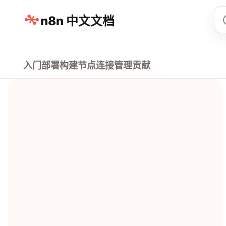
n8n 中文文档
入门
部署
构建
节点
连接
管理
贡献