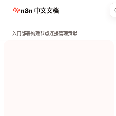
n8n 中文文档
入门
部署
构建
节点
连接
管理
贡献