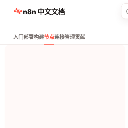
n8n 中文文档
入门
部署
构建
节点
连接
管理
贡献