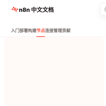
n8n 中文文档
入门
部署
构建
节点
连接
管理
贡献