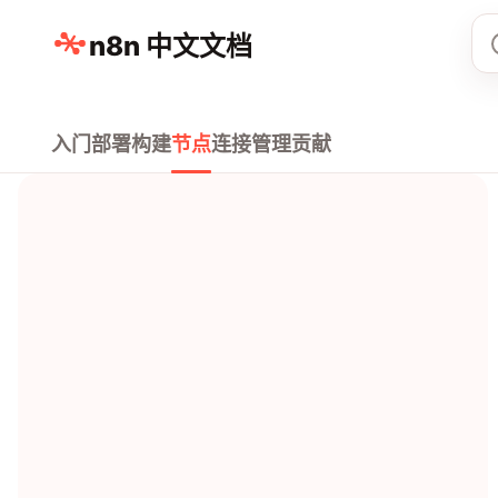
n8n 中文文档
入门
部署
构建
节点
连接
管理
贡献