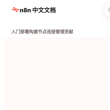
n8n 中文文档
入门
部署
构建
节点
连接
管理
贡献