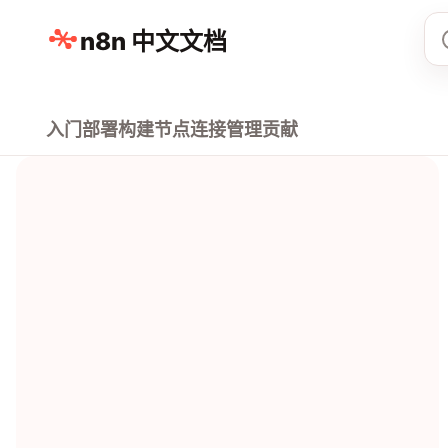
n8n 中文文档
入门
部署
构建
节点
连接
管理
贡献