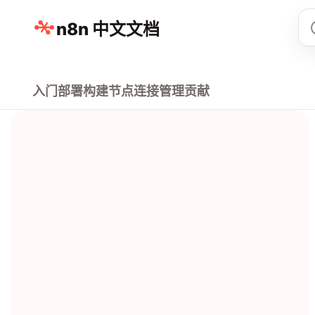
n8n 中文文档
入门
部署
构建
节点
连接
管理
贡献