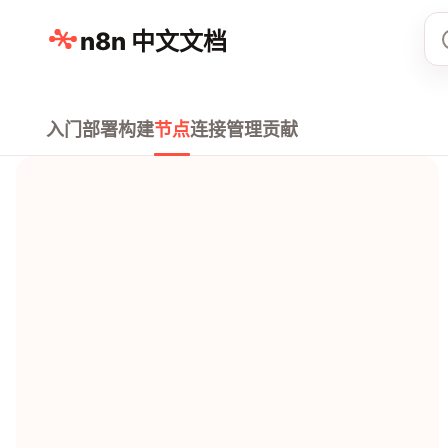
n8n 中文文档
入门
部署
构建
节点
连接
管理
贡献