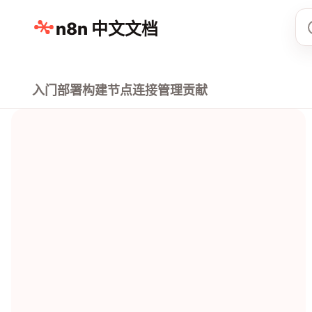
n8n 中文文档
入门
部署
构建
节点
连接
管理
贡献