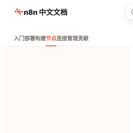
n8n 中文文档
入门
部署
构建
节点
连接
管理
贡献