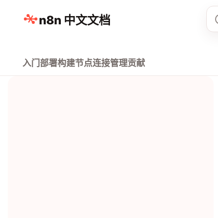
n8n 中文文档
入门
部署
构建
节点
连接
管理
贡献